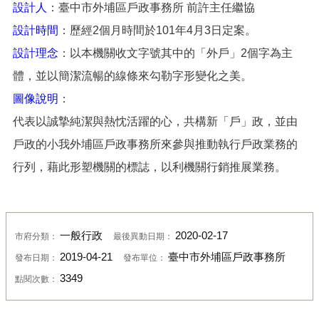
設計人
：臺中市外埔區戶政事務所 前許主任繼協
設計時間
：歷經2個月時間於101年4月3日定案。
設計理念
：以本機關收文字號其中的「外戶」2個字為主
體，並以簡潔流暢的線條來勾勒字形變化之美。
圖像說明
：
代表以誠摯純潔與熱忱活躍的心，共構新「戶」政，
並由
戶政的小我外埔區戶政事務所來參與推動執行戶政業務的
行列，
藉此形塑機關的標誌，以利機關行銷推展業務。
一般行政
2020-02-17
市府分類：
最後異動日期：
2019-04-21
臺中市外埔區戶政事務所
發布日期：
發布單位：
3349
點閱次數：