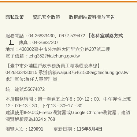
隱私政策
資訊安全政策
政府網站資料開放宣告
服務電話：04-26833430、0972-539472
【各科室聯絡方式
】
傳真：04-26837207
地址：438002臺中市外埔區大同里六分路297號二樓
電子信箱：tchg352@taichung.gov.tw
【臺中市外埔區戶政事務所員工職場霸凌專線】
0426833430#15 承辦
信箱waipu376461508a@taichung.gov.tw
處理單位:兼任人事管理員
統一編號:55674872
本所服務時間：週一至週五上午8：00~12：00、中午彈性上班
12：00~13：30、下午13：30~17：30
建議使用IE9.0或Firefox瀏覽器或Google Chrome瀏覽器，建議
瀏覽解析度為1024 x 768
瀏覽人次
129091
更新日期
115年8月4日