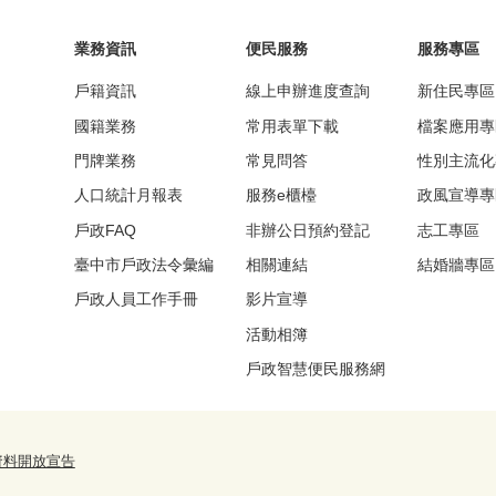
業務資訊
便民服務
服務專區
戶籍資訊
線上申辦進度查詢
新住民專區
國籍業務
常用表單下載
檔案應用專
門牌業務
常見問答
性別主流化
人口統計月報表
服務e櫃檯
政風宣導專
戶政FAQ
非辦公日預約登記
志工專區
臺中市戶政法令彙編
相關連結
結婚牆專區
戶政人員工作手冊
影片宣導
活動相簿
戶政智慧便民服務網
資料開放宣告