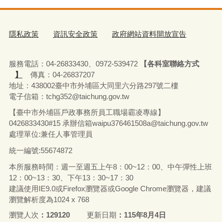
隱私政策
資訊安全政策
政府網站資料開放宣告
服務電話：04-26833430、0972-539472
【各科室聯絡方式
】
傳真：04-26837207
地址：438002臺中市外埔區大同里六分路297號二樓
電子信箱：tchg352@taichung.gov.tw
【臺中市外埔區戶政事務所員工職場霸凌專線】
0426833430#15 承辦
信箱waipu376461508a@taichung.gov.tw
處理單位:兼任人事管理員
統一編號:55674872
本所服務時間：週一至週五上午8：00~12：00、中午彈性上班
12：00~13：30、下午13：30~17：30
建議使用IE9.0或Firefox瀏覽器或Google Chrome瀏覽器，建議
瀏覽解析度為1024 x 768
瀏覽人次
129120
更新日期
115年8月4日