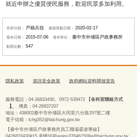
就近申辦之優質便民服務，歡迎民眾多加利用。
戶籍兵役
2020-02-17
市府分類：
最後異動日期：
2015-07-06
臺中市外埔區戶政事務所
發布日期：
發布單位：
547
點閱次數：
隱私政策
資訊安全政策
政府網站資料開放宣告
服務電話：04-26833430、0972-539472
【各科室聯絡方式
】
傳真：04-26837207
地址：438002臺中市外埔區大同里六分路297號二樓
電子信箱：tchg352@taichung.gov.tw
【臺中市外埔區戶政事務所員工職場霸凌專線】
0426833430#15 承辦
信箱waipu376461508a@taichung.gov.tw