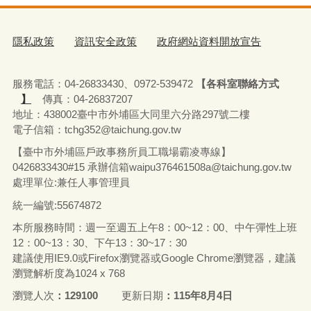
隱私政策
資訊安全政策
政府網站資料開放宣告
服務電話：04-26833430、0972-539472
【各科室聯絡方式
】
傳真：04-26837207
地址：438002臺中市外埔區大同里六分路297號二樓
電子信箱：tchg352@taichung.gov.tw
【臺中市外埔區戶政事務所員工職場霸凌專線】
0426833430#15 承辦
信箱waipu376461508a@taichung.gov.tw
處理單位:兼任人事管理員
統一編號:55674872
本所服務時間：週一至週五上午8：00~12：00、中午彈性上班
12：00~13：30、下午13：30~17：30
建議使用IE9.0或Firefox瀏覽器或Google Chrome瀏覽器，建議
瀏覽解析度為1024 x 768
瀏覽人次
129100
更新日期
115年8月4日