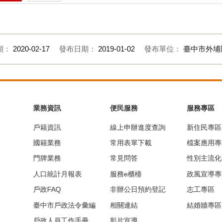
期：
2020-02-17
發布日期：
2019-01-02
發布單位：
臺中市外埔
業務資訊
便民服務
服務專區
戶籍資訊
線上申辦進度查詢
新住民專區
國籍業務
常用表單下載
檔案應用專
門牌業務
常見問答
性別主流化
人口統計月報表
服務e櫃檯
政風宣導專
戶政FAQ
非辦公日預約登記
志工專區
臺中市戶政法令彙編
相關連結
結婚牆專區
戶政人員工作手冊
影片宣導