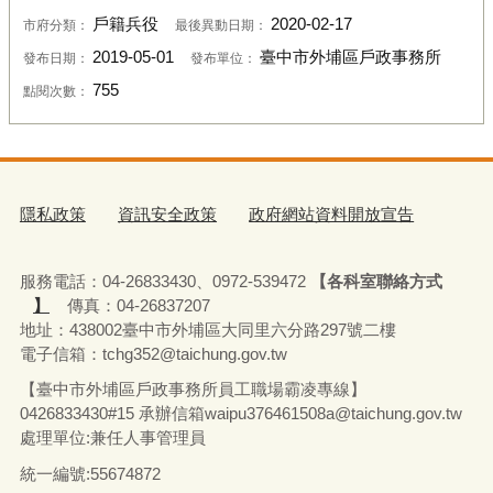
戶籍兵役
2020-02-17
市府分類：
最後異動日期：
2019-05-01
臺中市外埔區戶政事務所
發布日期：
發布單位：
755
點閱次數：
隱私政策
資訊安全政策
政府網站資料開放宣告
服務電話：04-26833430、0972-539472
【各科室聯絡方式
】
傳真：04-26837207
地址：438002臺中市外埔區大同里六分路297號二樓
電子信箱：tchg352@taichung.gov.tw
【臺中市外埔區戶政事務所員工職場霸凌專線】
0426833430#15 承辦
信箱waipu376461508a@taichung.gov.tw
處理單位:兼任人事管理員
統一編號:55674872