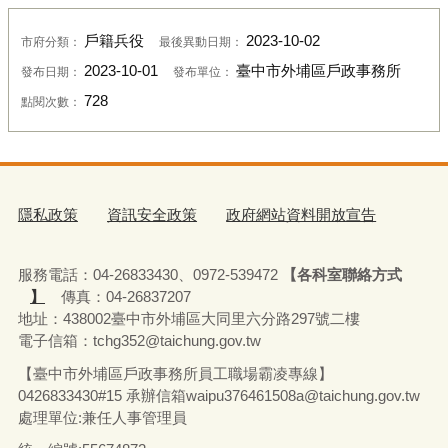
戶籍兵役
2023-10-02
市府分類：
最後異動日期：
2023-10-01
臺中市外埔區戶政事務所
發布日期：
發布單位：
728
點閱次數：
隱私政策
資訊安全政策
政府網站資料開放宣告
服務電話：04-26833430、0972-539472
【各科室聯絡方式
】
傳真：04-26837207
地址：438002臺中市外埔區大同里六分路297號二樓
電子信箱：tchg352@taichung.gov.tw
【臺中市外埔區戶政事務所員工職場霸凌專線】
0426833430#15 承辦
信箱waipu376461508a@taichung.gov.tw
處理單位:兼任人事管理員