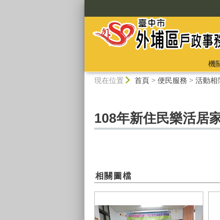
:::
機
:::
現在位置
首頁
>
便民服務
>
活動相
108年新住民樂活居
相關圖檔