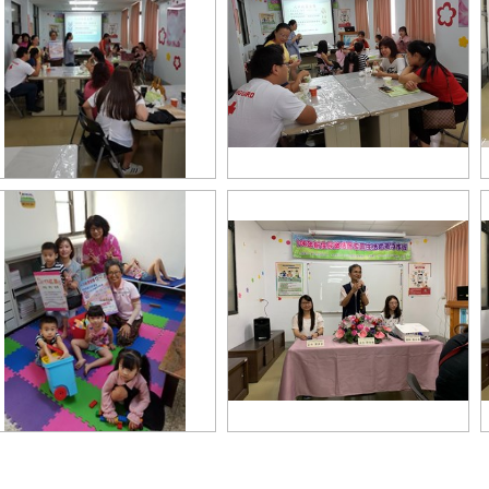
口政策宣導
品嘗家鄉味飲品
住民子女戶政宣導
主任致詞