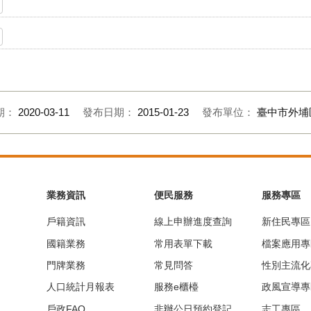
期：
2020-03-11
發布日期：
2015-01-23
發布單位：
臺中市外埔
業務資訊
便民服務
服務專區
戶籍資訊
線上申辦進度查詢
新住民專區
國籍業務
常用表單下載
檔案應用專
門牌業務
常見問答
性別主流化
人口統計月報表
服務e櫃檯
政風宣導專
戶政FAQ
非辦公日預約登記
志工專區