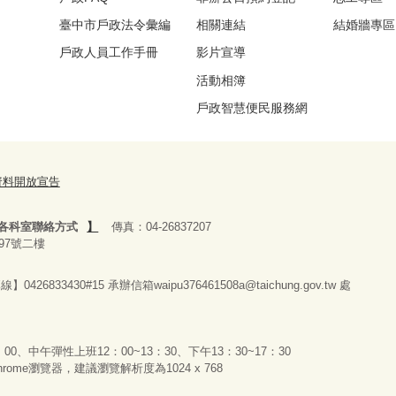
臺中市戶政法令彙編
相關連結
結婚牆專區
戶政人員工作手冊
影片宣導
活動相簿
戶政智慧便民服務網
資料開放宣告
各科室聯絡方式
】
傳真：04-26837207
97號二樓
26833430#15 承辦
信箱waipu376461508a@taichung.gov.tw 處
0、中午彈性上班12：00~13：30、下午13：30~17：30
 Chrome瀏覽器，建議瀏覽解析度為1024 x 768