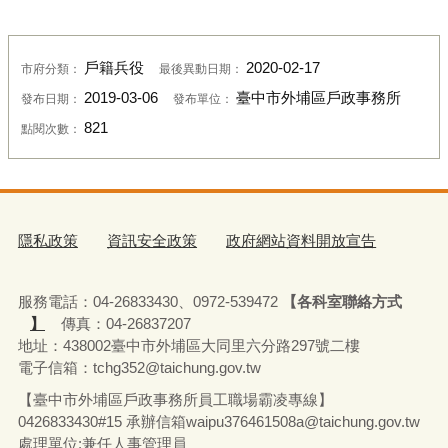
戶籍兵役
2020-02-17
市府分類：
最後異動日期：
2019-03-06
臺中市外埔區戶政事務所
發布日期：
發布單位：
821
點閱次數：
隱私政策
資訊安全政策
政府網站資料開放宣告
服務電話：04-26833430、0972-539472
【各科室聯絡方式
】
傳真：04-26837207
地址：438002臺中市外埔區大同里六分路297號二樓
電子信箱：tchg352@taichung.gov.tw
【臺中市外埔區戶政事務所員工職場霸凌專線】
0426833430#15 承辦
信箱waipu376461508a@taichung.gov.tw
處理單位:兼任人事管理員