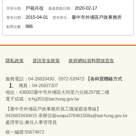
戶籍兵役
2020-02-17
市府分類：
最後異動日期：
2015-04-01
臺中市外埔區戶政事務所
發布日期：
發布單位：
886
點閱次數：
隱私政策
資訊安全政策
政府網站資料開放宣告
服務電話：04-26833430、0972-539472
【各科室聯絡方式
】
傳真：04-26837207
地址：438002臺中市外埔區大同里六分路297號二樓
電子信箱：tchg352@taichung.gov.tw
【臺中市外埔區戶政事務所員工職場霸凌專線】
0426833430#15 承辦
信箱waipu376461508a@taichung.gov.tw
處理單位:兼任人事管理員
統一編號:55674872