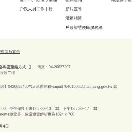
戶政人員工作手冊
影片宣導
活動相簿
戶政智慧便民服務網
資料開放宣告
各科室聯絡方式
】
傳真：04-26837207
97號二樓
26833430#15 承辦
信箱waipu376461508a@taichung.gov.tw 處
0、中午彈性上班12：00~13：30、下午13：30~17：30
 Chrome瀏覽器，建議瀏覽解析度為1024 x 768
8月4日