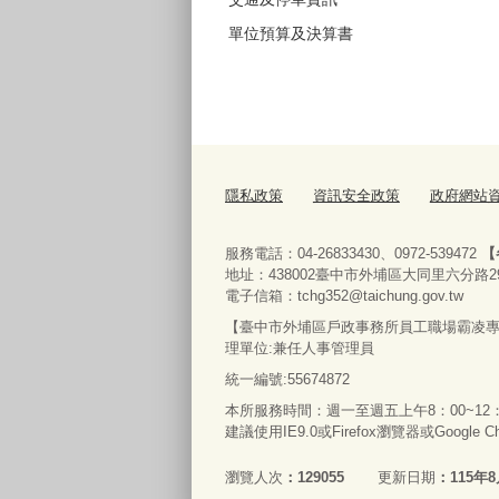
單位預算及決算書
隱私政策
資訊安全政策
政府網站
服務電話：04-26833430、0972-539472
【
地址：438002臺中市外埔區大同里六分路2
電子信箱：tchg352@taichung.gov.tw
【臺中市外埔區戶政事務所員工職場霸凌專線】04
理單位:兼任人事管理員
統一編號:55674872
本所服務時間：週一至週五上午8：00~12：0
建議使用IE9.0或Firefox瀏覽器或Google
瀏覽人次
129055
更新日期
115年