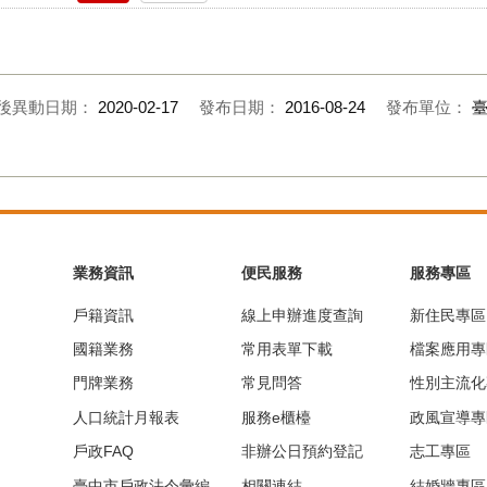
後異動日期：
2020-02-17
發布日期：
2016-08-24
發布單位：
業務資訊
便民服務
服務專區
戶籍資訊
線上申辦進度查詢
新住民專區
國籍業務
常用表單下載
檔案應用專
門牌業務
常見問答
性別主流化
人口統計月報表
服務e櫃檯
政風宣導專
戶政FAQ
非辦公日預約登記
志工專區
臺中市戶政法令彙編
相關連結
結婚牆專區