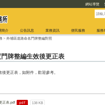
網站導覽
關簡介
公告訊息
業務資訊
便民服務
服務
務
>
外埔區道路命名門牌整編對照
度門牌整編生效後更正表
生效後更正表，如附件，歡迎參考。
正表.pdf
pdf
138 KB