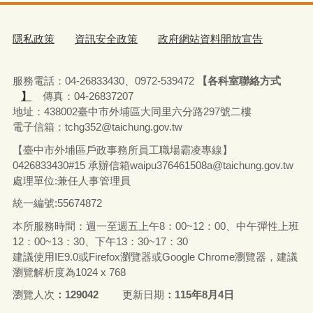
隱私政策
資訊安全政策
政府網站資料開放宣告
服務電話：04-26833430、0972-539472
【各科室聯絡方式
】
傳真：04-26837207
地址：438002臺中市外埔區大同里六分路297號二樓
電子信箱：tchg352@taichung.gov.tw
【臺中市外埔區戶政事務所員工職場霸凌專線】
0426833430#15 承辦
信箱waipu376461508a@taichung.gov.tw
處理單位:兼任人事管理員
統一編號:55674872
本所服務時間：週一至週五上午8：00~12：00、中午彈性上班
12：00~13：30、下午13：30~17：30
建議使用IE9.0或Firefox瀏覽器或Google Chrome瀏覽器，建議
瀏覽解析度為1024 x 768
瀏覽人次
129042
更新日期
115年8月4日