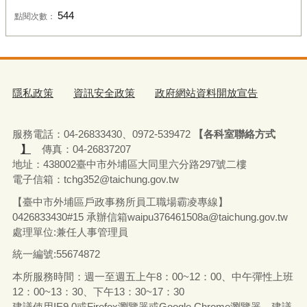
544
點閱次數：
隱私政策
資訊安全政策
政府網站資料開放宣告
服務電話：04-26833430、0972-539472
【各科室聯絡方式
】
傳真：04-26837207
地址：438002臺中市外埔區大同里六分路297號二樓
電子信箱：tchg352@taichung.gov.tw
【臺中市外埔區戶政事務所員工職場霸凌專線】
0426833430#15 承辦
信箱waipu376461508a@taichung.gov.tw
處理單位:兼任人事管理員
統一編號:55674872
本所服務時間：週一至週五上午8：00~12：00、中午彈性上班
12：00~13：30、下午13：30~17：30
建議使用IE9.0或Firefox瀏覽器或Google Chrome瀏覽器，建議