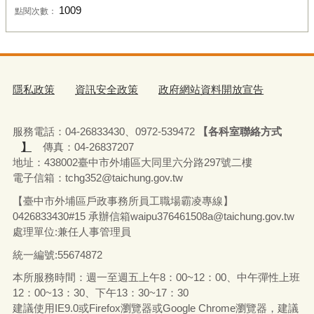
1009
點閱次數：
隱私政策
資訊安全政策
政府網站資料開放宣告
服務電話：04-26833430、0972-539472
【各科室聯絡方式
】
傳真：04-26837207
地址：438002臺中市外埔區大同里六分路297號二樓
電子信箱：tchg352@taichung.gov.tw
【臺中市外埔區戶政事務所員工職場霸凌專線】
0426833430#15 承辦
信箱waipu376461508a@taichung.gov.tw
處理單位:兼任人事管理員
統一編號:55674872
本所服務時間：週一至週五上午8：00~12：00、中午彈性上班
12：00~13：30、下午13：30~17：30
建議使用IE9.0或Firefox瀏覽器或Google Chrome瀏覽器，建議