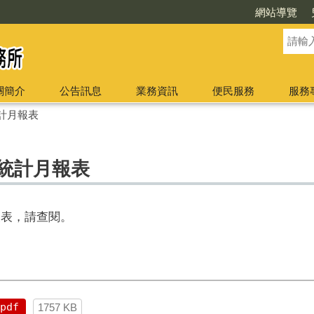
網站導覽
關簡介
公告訊息
業務資訊
便民服務
服務
計月報表
口統計月報表
報表，請查閱。
pdf
1757 KB