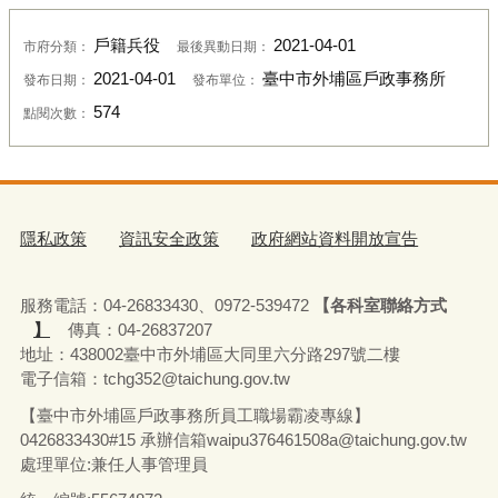
戶籍兵役
2021-04-01
市府分類：
最後異動日期：
2021-04-01
臺中市外埔區戶政事務所
發布日期：
發布單位：
574
點閱次數：
隱私政策
資訊安全政策
政府網站資料開放宣告
服務電話：04-26833430、0972-539472
【各科室聯絡方式
】
傳真：04-26837207
地址：438002臺中市外埔區大同里六分路297號二樓
電子信箱：tchg352@taichung.gov.tw
【臺中市外埔區戶政事務所員工職場霸凌專線】
0426833430#15 承辦
信箱waipu376461508a@taichung.gov.tw
處理單位:兼任人事管理員