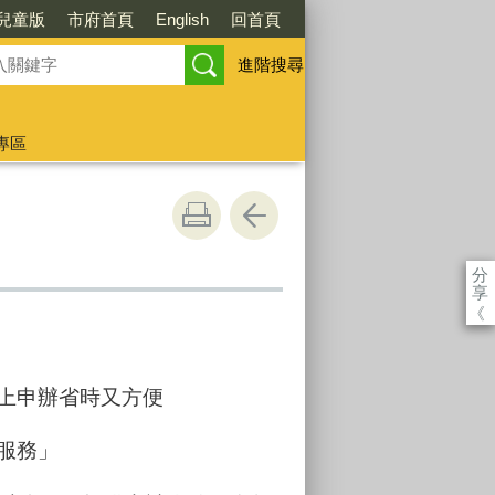
兒童版
市府首頁
English
回首頁
進階搜尋
專區
分
享
《
上申辦省時又方便
服務」