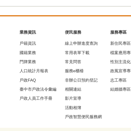
業務資訊
便民服務
服務專區
戶籍資訊
線上申辦進度查詢
新住民專區
國籍業務
常用表單下載
檔案應用專
門牌業務
常見問答
性別主流化
人口統計月報表
服務e櫃檯
政風宣導專
戶政FAQ
非辦公日預約登記
志工專區
臺中市戶政法令彙編
相關連結
結婚牆專區
戶政人員工作手冊
影片宣導
活動相簿
戶政智慧便民服務網