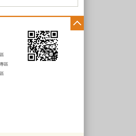
區
專區
區