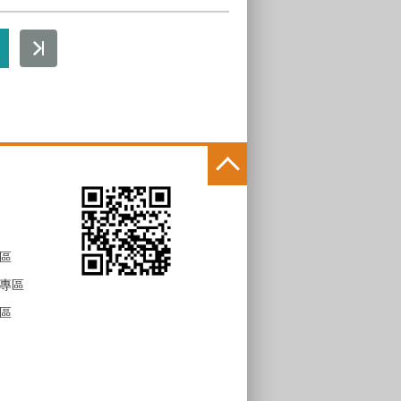
區
專區
區