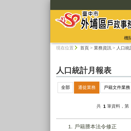
:::
機
:::
現在位置
首頁
>
業務資訊
>
人口統
人口統計月報表
全部
遷徙業務
戶籍文件業務
共
1
筆資料，第
1
戶籍謄本法令修正