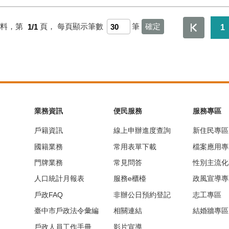
資料，第
1/1
頁，
每頁顯示筆數
筆
1
業務資訊
便民服務
服務專區
戶籍資訊
線上申辦進度查詢
新住民專區
國籍業務
常用表單下載
檔案應用專
門牌業務
常見問答
性別主流化
人口統計月報表
服務e櫃檯
政風宣導專
戶政FAQ
非辦公日預約登記
志工專區
臺中市戶政法令彙編
相關連結
結婚牆專區
戶政人員工作手冊
影片宣導