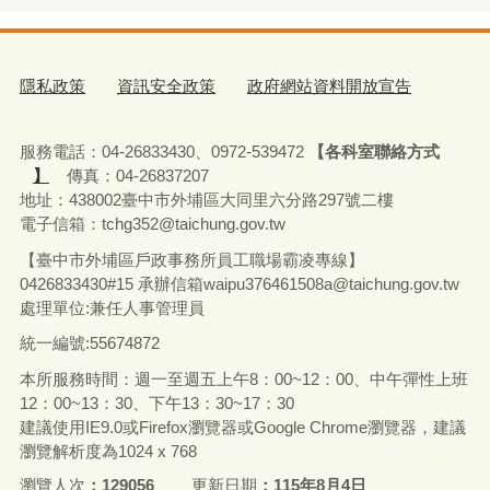
隱私政策
資訊安全政策
政府網站資料開放宣告
服務電話：04-26833430、0972-539472
【各科室聯絡方式
】
傳真：04-26837207
地址：438002臺中市外埔區大同里六分路297號二樓
電子信箱：tchg352@taichung.gov.tw
【臺中市外埔區戶政事務所員工職場霸凌專線】
0426833430#15 承辦
信箱waipu376461508a@taichung.gov.tw
處理單位:兼任人事管理員
統一編號:55674872
本所服務時間：週一至週五上午8：00~12：00、中午彈性上班
12：00~13：30、下午13：30~17：30
建議使用IE9.0或Firefox瀏覽器或Google Chrome瀏覽器，建議
瀏覽解析度為1024 x 768
瀏覽人次
129056
更新日期
115年8月4日